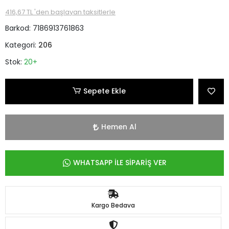
416,67 TL 'den başlayan taksitlerle
Barkod:
7186913761863
Kategori:
206
Stok:
20+
Sepete Ekle
Hemen Al
WHATSAPP İLE SİPARİŞ VER
Kargo Bedava