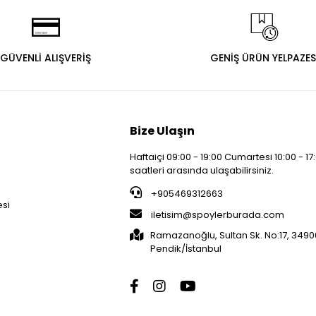
GÜVENLİ ALIŞVERİŞ
GENİŞ ÜRÜN YELPAZES
Bize Ulaşın
Haftaiçi 09:00 - 19:00 Cumartesi 10:00 - 17
saatleri arasında ulaşabilirsiniz.
i
+905469312663
esi
iletisim@spoylerburada.com
Ramazanoğlu, Sultan Sk. No:17, 3490
Pendik/İstanbul