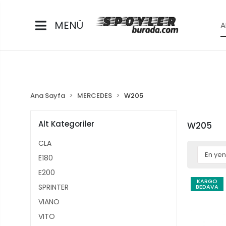
MENÜ
Ana Sayfa
MERCEDES
W205
Alt Kategoriler
W205
CLA
E180
E200
KARGO
SPRINTER
BEDAVA
VIANO
VITO