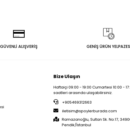
GÜVENLİ ALIŞVERİŞ
GENİŞ ÜRÜN YELPAZES
Bize Ulaşın
Haftaiçi 09:00 - 19:00 Cumartesi 10:00 - 17
saatleri arasında ulaşabilirsiniz.
i
+905469312663
esi
iletisim@spoylerburada.com
Ramazanoğlu, Sultan Sk. No:17, 3490
Pendik/İstanbul