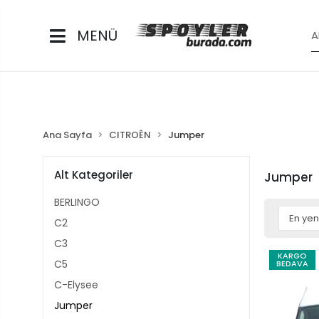
MENÜ
Ana Sayfa
CITROÊN
Jumper
Alt Kategoriler
Jumper
BERLINGO
C2
C3
KARGO
C5
BEDAVA
C-Elysee
Jumper