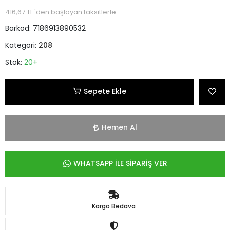
416,67 TL 'den başlayan taksitlerle
Barkod:
7186913890532
Kategori:
208
Stok:
20+
Sepete Ekle
Hemen Al
WHATSAPP İLE SİPARİŞ VER
Kargo Bedava