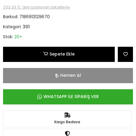
333,33 TL 'den başlayan taksitlerle
Barkod:
7186913129670
Kategori:
301
Stok:
20+
Sepete Ekle
Hemen Al
WHATSAPP İLE SİPARİŞ VER
Kargo Bedava