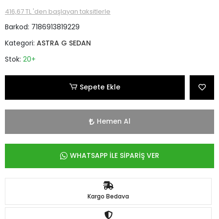
416,67 TL 'den başlayan taksitlerle
Barkod:
7186913819229
Kategori:
ASTRA G SEDAN
Stok:
20+
Sepete Ekle
Hemen Al
WHATSAPP İLE SİPARİŞ VER
Kargo Bedava