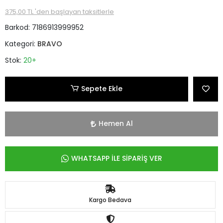
375,00 TL 'den başlayan taksitlerle
Barkod:
7186913999952
Kategori:
BRAVO
Stok:
20+
Sepete Ekle
Hemen Al
WHATSAPP İLE SİPARİŞ VER
Kargo Bedava