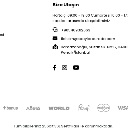
Bize Ulaşın
Haftaiçi 09:00 - 19:00 Cumartesi 10:00 - 17
saatleri arasında ulaşabilirsiniz.
i
+905469312663
esi
iletisim@spoylerburada.com
Ramazanoğlu, Sultan Sk. No:17, 3490
Pendik/İstanbul
Tüm bilgileriniz 256bit SSL Sertifikası ile korunmaktadır.