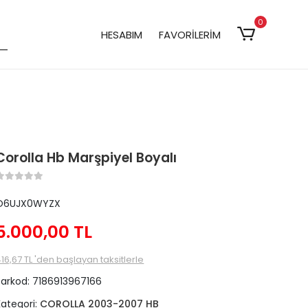
0
HESABIM
FAVORİLERİM
Corolla Hb Marşpiyel Boyalı
O6UJX0WYZX
5.000,00 TL
16,67 TL 'den başlayan taksitlerle
Barkod:
7186913967166
Kategori:
COROLLA 2003-2007 HB