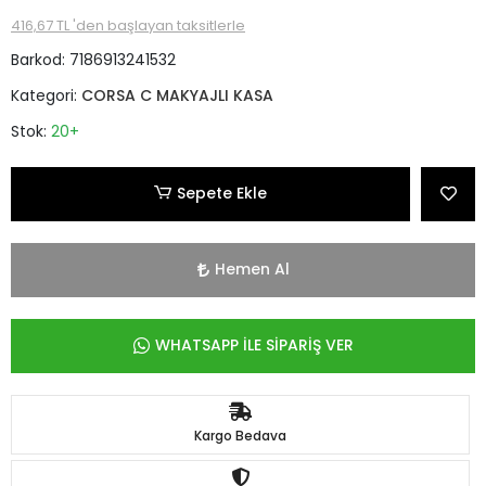
416,67 TL 'den başlayan taksitlerle
Barkod:
7186913241532
Kategori:
CORSA C MAKYAJLI KASA
Stok:
20+
Sepete Ekle
Hemen Al
WHATSAPP İLE SİPARİŞ VER
Kargo Bedava