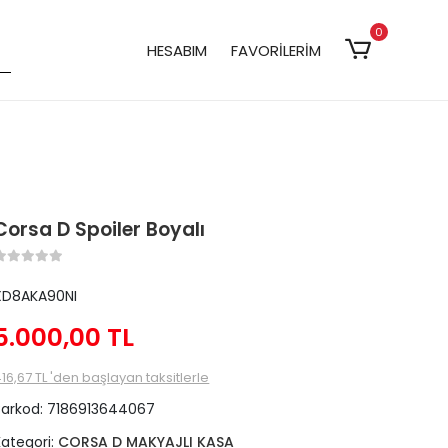
0
HESABIM
FAVORİLERİM
Corsa D Spoiler Boyalı
XD8AKA90NI
5.000,00 TL
16,67 TL 'den başlayan taksitlerle
Barkod:
7186913644067
Kategori:
CORSA D MAKYAJLI KASA