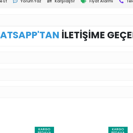
e Et
Yorum Yaz
Karşılaştır
Fiyat Alarmı
Tel
ATSAPP'TAN
İLETİŞİME GEÇE
KARGO
KARGO
BEDAVA
BEDAVA