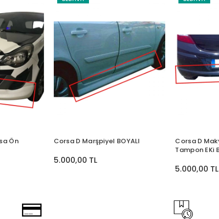
asa Ön
Corsa D Marşpiyel BOYALI
Corsa D Maky
Tampon EKi 
5.000,00 TL
5.000,00 TL