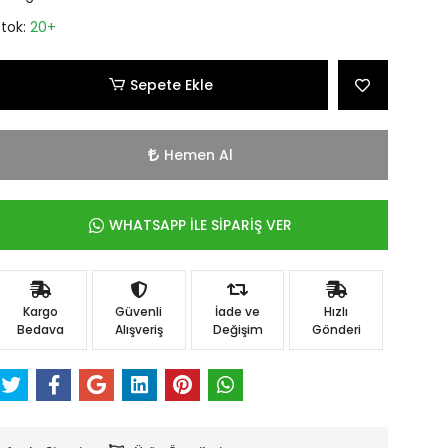
Stok:
20+
Sepete Ekle
Hemen Al
WHATSAPP İLE SİPARİŞ VER
Kargo
Güvenli
İade ve
Hızlı
Bedava
Alışveriş
Değişim
Gönderi