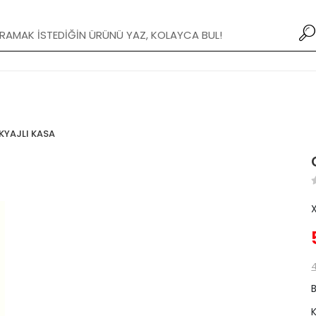
Yeni Modifiye Tamponlar stoklarımızda!
KYAJLI KASA
4