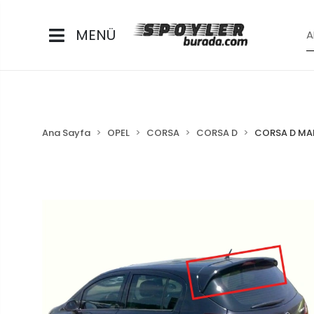
MENÜ
Ana Sayfa
OPEL
CORSA
CORSA D
CORSA D MA