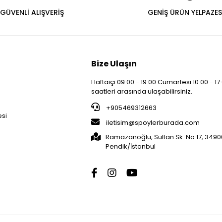
GÜVENLİ ALIŞVERİŞ
GENİŞ ÜRÜN YELPAZES
Bize Ulaşın
Haftaiçi 09:00 - 19:00 Cumartesi 10:00 - 17
saatleri arasında ulaşabilirsiniz.
i
+905469312663
esi
iletisim@spoylerburada.com
Ramazanoğlu, Sultan Sk. No:17, 3490
Pendik/İstanbul