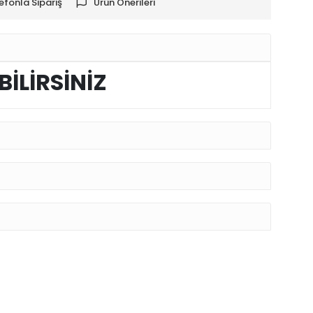
efonla Sipariş
Ürün Önerileri
BİLİRSİNİZ