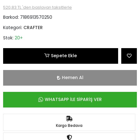
520,83 TL 'den başlayan taksitlerle
Barkod:
7186913570250
Kategori:
CRAFTER
Stok:
20+
Sepete Ekle
Hemen Al
WHATSAPP İLE SİPARİŞ VER
Kargo Bedava