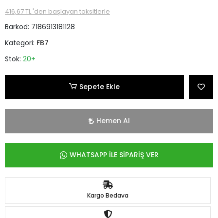
416,67 TL 'den başlayan taksitlerle
Barkod:
7186913181128
Kategori:
FB7
Stok:
20+
Sepete Ekle
Hemen Al
WHATSAPP İLE SİPARİŞ VER
Kargo Bedava