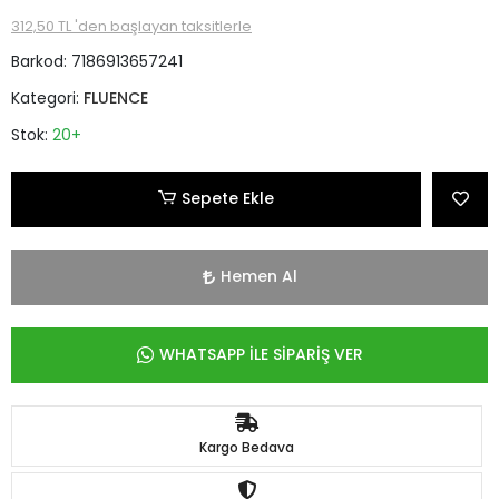
312,50 TL 'den başlayan taksitlerle
Barkod:
7186913657241
Kategori:
FLUENCE
Stok:
20+
Sepete Ekle
Hemen Al
WHATSAPP İLE SİPARİŞ VER
Kargo Bedava