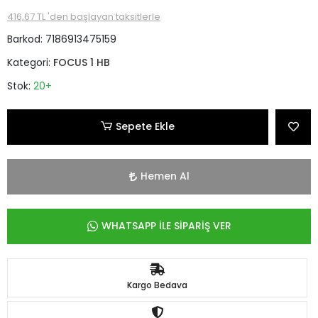
416,67 TL 'den başlayan taksitlerle
Barkod:
7186913475159
Kategori:
FOCUS 1 HB
Stok:
20+
Sepete Ekle
Hemen Al
WHATSAPP İLE SİPARİŞ VER
Kargo Bedava