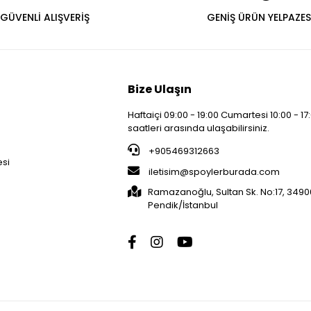
GÜVENLİ ALIŞVERİŞ
GENİŞ ÜRÜN YELPAZES
Bize Ulaşın
Haftaiçi 09:00 - 19:00 Cumartesi 10:00 - 17
saatleri arasında ulaşabilirsiniz.
i
+905469312663
esi
iletisim@spoylerburada.com
Ramazanoğlu, Sultan Sk. No:17, 3490
Pendik/İstanbul