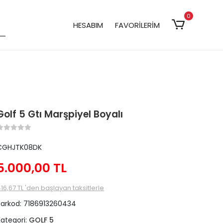
0
HESABIM
FAVORİLERİM
Golf 5 Gtı Marşpiyel Boyalı
CGHJTK08DK
5.000,00 TL
16,67 TL 'den başlayan taksitlerle
Barkod:
7186913260434
Kategori:
GOLF 5