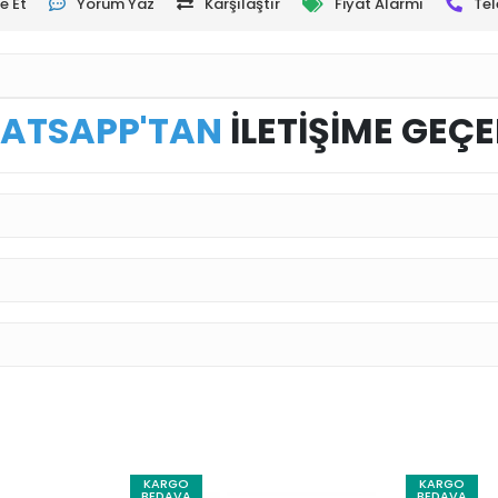
e Et
Yorum Yaz
Karşılaştır
Fiyat Alarmı
Tel
ATSAPP'TAN
İLETİŞİME GEÇE
KARGO
KARGO
BEDAVA
BEDAVA