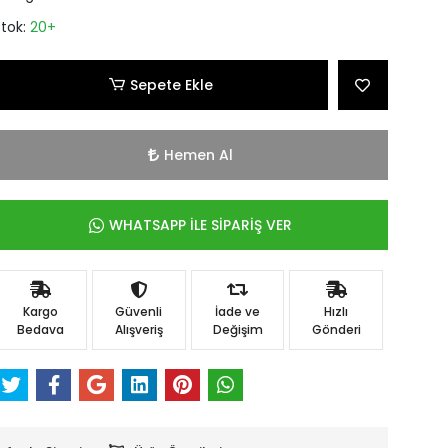
Stok:
20+
Sepete Ekle
Hemen Al
WHATSAPP İLE SİPARİŞ VER
Kargo
Güvenli
İade ve
Hızlı
Bedava
Alışveriş
Değişim
Gönderi