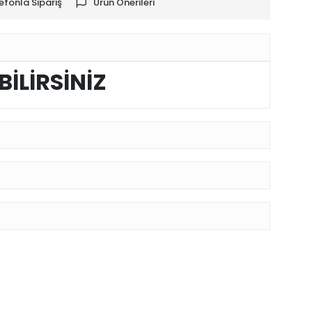
efonla Sipariş
Ürün Önerileri
BİLİRSİNİZ