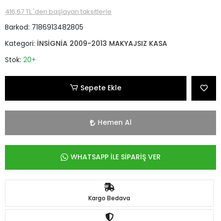
416,67 TL 'den başlayan taksitlerle
Barkod:
7186913482805
Kategori:
İNSİGNİA 2009-2013 MAKYAJSIZ KASA
Stok:
20+
Sepete Ekle
Hemen Al
WHATSAPP İLE SİPARİŞ VER
Kargo Bedava