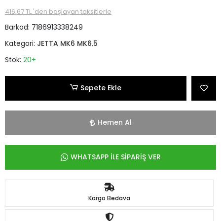
416,67 TL 'den başlayan taksitlerle
Barkod:
7186913338249
Kategori:
JETTA MK6 MK6.5
Stok:
20+
Sepete Ekle
Hemen Al
WHATSAPP İLE SİPARİŞ VER
Kargo Bedava