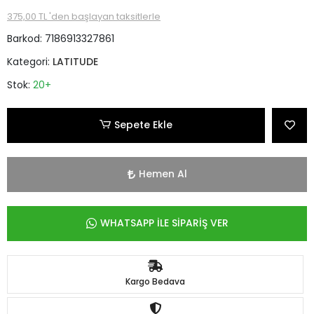
375,00 TL 'den başlayan taksitlerle
Barkod:
7186913327861
Kategori:
LATITUDE
Stok:
20+
Sepete Ekle
Hemen Al
WHATSAPP İLE SİPARİŞ VER
Kargo Bedava