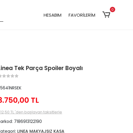
0
HESABIM
FAVORİLERİM
Linea Tek Parça Spoiler Boyalı
S5641NRSEK
3.750,00 TL
12,50 TL 'den başlayan taksitlerle
Barkod:
7186913122190
Kategori:
LINEA MAKYAJSIZ KASA