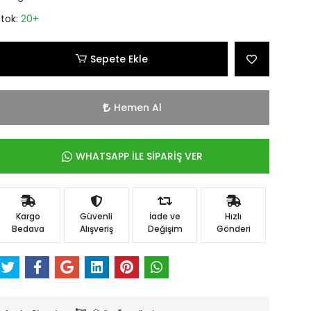
Stok:
20+
Sepete Ekle
Hemen Al
WHATSAPP İLE SİPARİŞ VER
Kargo
Güvenli
İade ve
Hızlı
Bedava
Alışveriş
Değişim
Gönderi