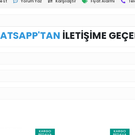
e Et
Yorum Yaz
Karşılaştır
Fiyat Alarmı
Tel
ATSAPP'TAN
İLETİŞİME GEÇE
KARGO
KARGO
BEDAVA
BEDAVA