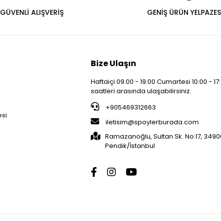
GÜVENLİ ALIŞVERİŞ
GENİŞ ÜRÜN YELPAZES
Bize Ulaşın
Haftaiçi 09:00 - 19:00 Cumartesi 10:00 - 17
saatleri arasında ulaşabilirsiniz.
i
+905469312663
esi
iletisim@spoylerburada.com
Ramazanoğlu, Sultan Sk. No:17, 3490
Pendik/İstanbul