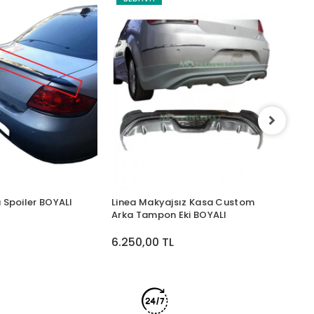
Linea
Tampo
5.00
a Spoiler BOYALI
Linea Makyajsız Kasa Custom
Arka Tampon Eki BOYALI
L
6.250,00 TL