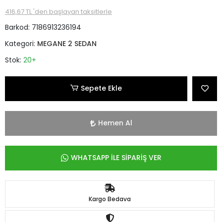
416,67 TL 'den başlayan taksitlerle
Barkod:
7186913236194
Kategori:
MEGANE 2 SEDAN
Stok:
20+
Sepete Ekle
Hemen Al
WHATSAPP İLE SİPARİŞ VER
Kargo Bedava