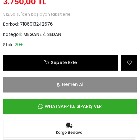
3.750,00 TL
312,50 TL 'den başlayan taksitlerle
Barkod:
7186913242676
Kategori:
MEGANE 4 SEDAN
Stok:
20+
Sepete Ekle
Hemen Al
WHATSAPP İLE SİPARİŞ VER
Kargo Bedava