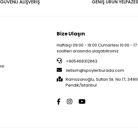
GÜVENLİ ALIŞVERİŞ
GENİŞ ÜRÜN YELPAZES
Bize Ulaşın
Haftaiçi 09:00 - 19:00 Cumartesi 10:00 - 17
saatleri arasında ulaşabilirsiniz.
i
+905469312663
esi
iletisim@spoylerburada.com
Ramazanoğlu, Sultan Sk. No:17, 3490
Pendik/İstanbul