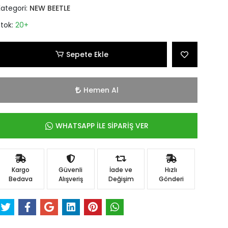
Kategori:
NEW BEETLE
Stok:
20+
Sepete Ekle
Hemen Al
WHATSAPP İLE SİPARİŞ VER
Kargo
Güvenli
İade ve
Hızlı
Bedava
Alışveriş
Değişim
Gönderi