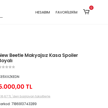
0
HESABIM
FAVORİLERİM
New Beetle Makyajsız Kasa Spoiler
Boyalı
CE6XXZKEDN
5.000,00 TL
16,67 TL 'den başlayan taksitlerle
Barkod:
7186913743289