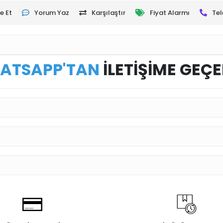
e Et
Yorum Yaz
Karşılaştır
Fiyat Alarmı
Tel
ATSAPP'TAN
İLETİŞİME GEÇE