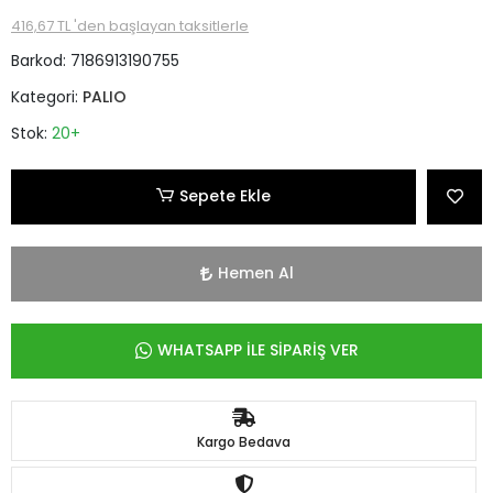
416,67 TL 'den başlayan taksitlerle
Barkod:
7186913190755
Kategori:
PALIO
Stok:
20+
Sepete Ekle
Hemen Al
WHATSAPP İLE SİPARİŞ VER
Kargo Bedava