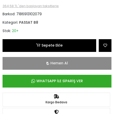
364,58 TL 'den başlayan taksitlerle
Barkod:
7186913102079
Kategori:
PASSAT B8
Stok:
20+
Sepete Ekle
Hemen Al
WHATSAPP İLE SİPARİŞ VER
Kargo Bedava