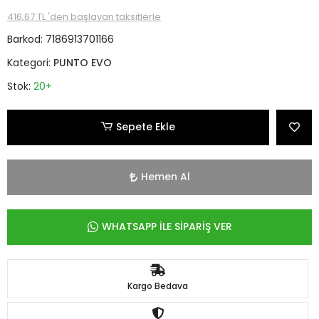
416,67 TL 'den başlayan taksitlerle
Barkod:
7186913701166
Kategori:
PUNTO EVO
Stok:
20+
Sepete Ekle
Hemen Al
WHATSAPP İLE SİPARİŞ VER
Kargo Bedava