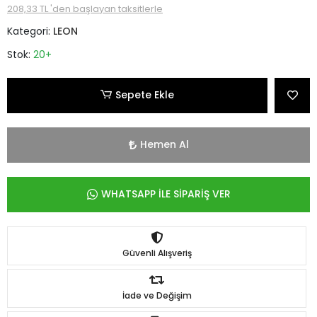
208,33 TL 'den başlayan taksitlerle
Kategori:
LEON
Stok:
20+
Sepete Ekle
Hemen Al
WHATSAPP İLE SİPARİŞ VER
Güvenli Alışveriş
İade ve Değişim