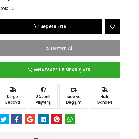
Stok:
20+
Sepete Ekle
Hemen Al
WHATSAPP İLE SİPARİŞ VER
Kargo
Güvenli
İade ve
Hızlı
Bedava
Alışveriş
Değişim
Gönderi