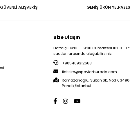
GÜVENLİ ALIŞVERİŞ
GENİŞ ÜRÜN YELPAZES
Bize Ulaşın
Haftaiçi 09:00 - 19:00 Cumartesi 10:00 - 17
saatleri arasında ulaşabilirsiniz.
i
+905469312663
esi
iletisim@spoylerburada.com
Ramazanoğlu, Sultan Sk. No:17, 3490
Pendik/İstanbul