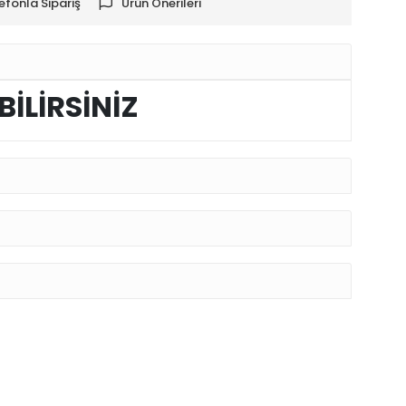
efonla Sipariş
Ürün Önerileri
BİLİRSİNİZ