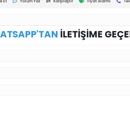
e Et
Yorum Yaz
Karşılaştır
Fiyat Alarmı
Tel
ATSAPP'TAN
İLETİŞİME GEÇE