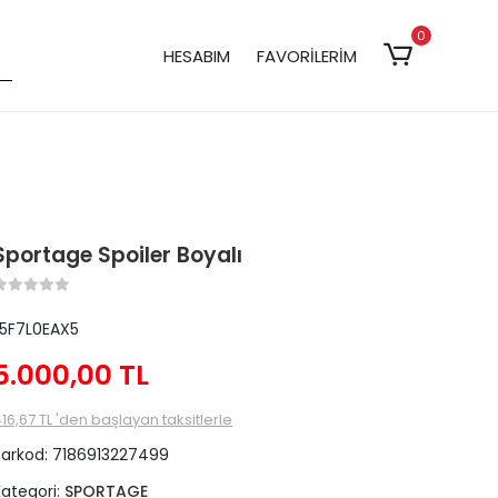
0
HESABIM
FAVORİLERİM
Sportage Spoiler Boyalı
L5F7L0EAX5
5.000,00 TL
16,67 TL 'den başlayan taksitlerle
Barkod:
7186913227499
Kategori:
SPORTAGE