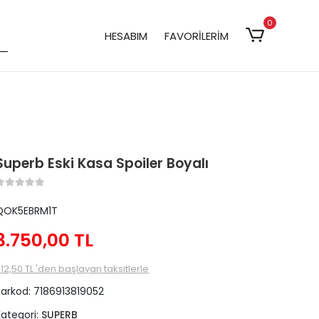
0
HESABIM
FAVORİLERİM
Superb Eski Kasa Spoiler Boyalı
QOK5EBRM1T
3.750,00 TL
12,50 TL 'den başlayan taksitlerle
Barkod:
7186913819052
Kategori:
SUPERB