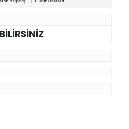
efonla Sipariş
Ürün Önerileri
BİLİRSİNİZ