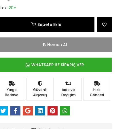
Stok:
20+
Sepete Ekle
Hemen Al
WHATSAPP İLE SİPARİŞ VER
Kargo
Güvenli
İade ve
Hızlı
Bedava
Alışveriş
Değişim
Gönderi