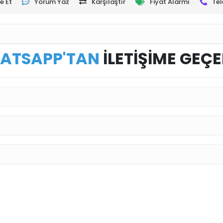
e Et
Yorum Yaz
Karşılaştır
Fiyat Alarmı
Tel
ATSAPP'TAN
İLETİŞİME GEÇE