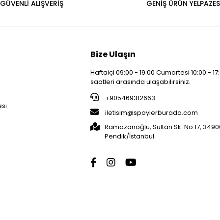
GÜVENLİ ALIŞVERİŞ
GENİŞ ÜRÜN YELPAZES
Bize Ulaşın
Haftaiçi 09:00 - 19:00 Cumartesi 10:00 - 17
saatleri arasında ulaşabilirsiniz.
i
+905469312663
esi
iletisim@spoylerburada.com
Ramazanoğlu, Sultan Sk. No:17, 3490
Pendik/İstanbul