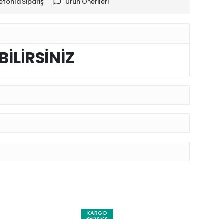
efonla Sipariş
Ürün Önerileri
BİLİRSİNİZ
KARGO
BEDAVA