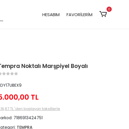
0
HESABIM
FAVORİLERİM
Tempra Noktalı Marşpiyel Boyalı
5DY17UBEX9
5.000,00 TL
16,67 TL 'den başlayan taksitlerle
Barkod:
7186913424751
Kategori:
TEMPRA