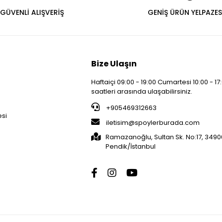
GÜVENLİ ALIŞVERİŞ
GENİŞ ÜRÜN YELPAZES
Bize Ulaşın
Haftaiçi 09:00 - 19:00 Cumartesi 10:00 - 17
saatleri arasında ulaşabilirsiniz.
i
+905469312663
esi
iletisim@spoylerburada.com
Ramazanoğlu, Sultan Sk. No:17, 3490
Pendik/İstanbul