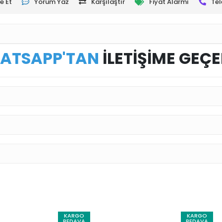
e Et
Yorum Yaz
Karşılaştır
Fiyat Alarmı
Tel
ATSAPP'TAN
İLETİŞİME GEÇE
KARGO
KARGO
BEDAVA
BEDAVA