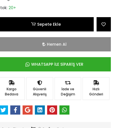
Stok:
20+
Sepete Ekle
Hemen Al
WHATSAPP İLE SİPARİŞ VER
Kargo
Güvenli
İade ve
Hızlı
Bedava
Alışveriş
Değişim
Gönderi