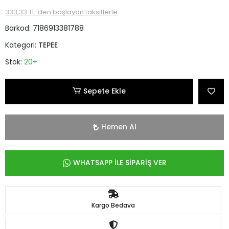
333,33 TL 'den başlayan taksitlerle
Barkod:
7186913381788
Kategori:
TEPEE
Stok:
20+
Sepete Ekle
Hemen Al
WHATSAPP İLE SİPARİŞ VER
Kargo Bedava