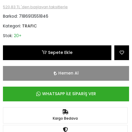
520,83 TL 'den başlayan taksitlerle
Barkod:
7186913551846
Kategori:
TRAFIC
Stok:
20+
Sepete Ekle
Hemen Al
WHATSAPP İLE SİPARİŞ VER
Kargo Bedava