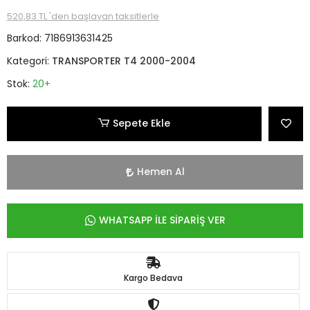
520,83 TL 'den başlayan taksitlerle
Barkod:
7186913631425
Kategori:
TRANSPORTER T4 2000-2004
Stok:
20+
Sepete Ekle
Hemen Al
WHATSAPP İLE SİPARİŞ VER
Kargo Bedava