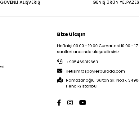
GÜVENLİ ALIŞVERİŞ
GENİŞ ÜRÜN YELPAZES
Bize Ulaşın
Haftaiçi 09:00 - 19:00 Cumartesi 10:00 - 17
saatleri arasında ulaşabilirsiniz.
i
+905469312663
esi
iletisim@spoylerburada.com
Ramazanoğlu, Sultan Sk. No:17, 3490
Pendik/İstanbul