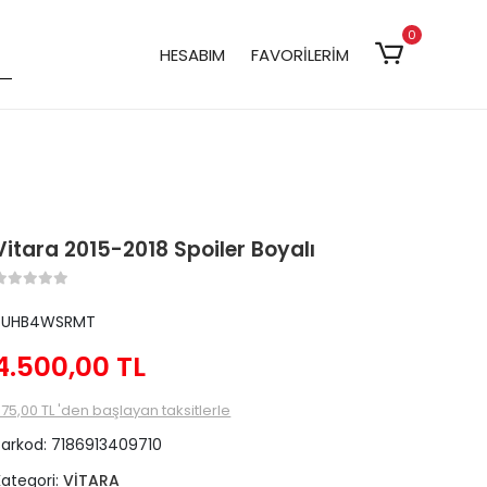
0
HESABIM
FAVORİLERİM
Vitara 2015-2018 Spoiler Boyalı
ZUHB4WSRMT
4.500,00 TL
75,00 TL 'den başlayan taksitlerle
Barkod:
7186913409710
Kategori:
VİTARA