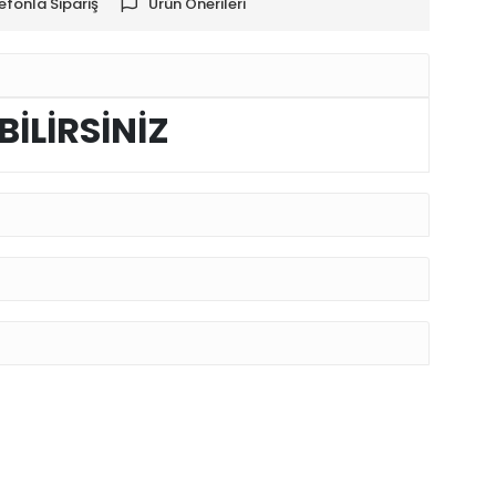
efonla Sipariş
Ürün Önerileri
BİLİRSİNİZ