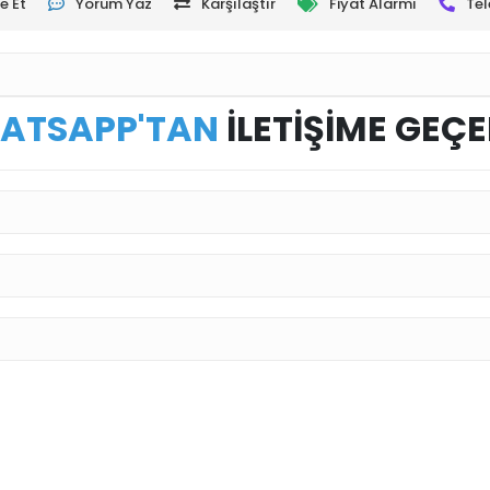
e Et
Yorum Yaz
Karşılaştır
Fiyat Alarmı
Tel
ATSAPP'TAN
İLETİŞİME GEÇE