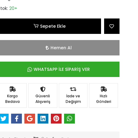
Stok:
20+
Sepete Ekle
Hemen Al
WHATSAPP İLE SİPARİŞ VER
Kargo
Güvenli
İade ve
Hızlı
Bedava
Alışveriş
Değişim
Gönderi