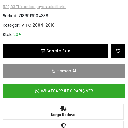
520,83 TL 'den başlayan taksitlerle
Barkod:
7186913904338
Kategori:
VİTO 2004-2010
Stok:
20+
Sepete Ekle
Hemen Al
WHATSAPP İLE SİPARİŞ VER
Kargo Bedava