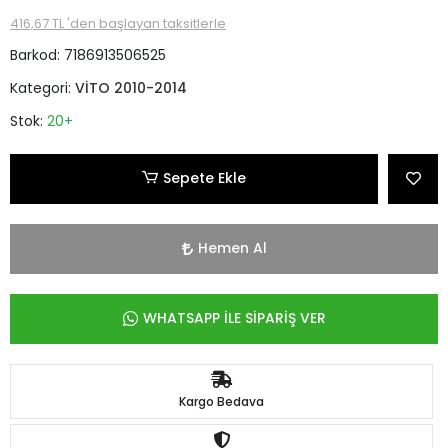
416,67 TL 'den başlayan taksitlerle
Barkod:
7186913506525
Kategori:
VİTO 2010-2014
Stok:
20+
Sepete Ekle
Hemen Al
WHATSAPP İLE SİPARİŞ VER
Kargo Bedava