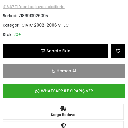
416,67 TL 'den başlayan taksitlerle
Barkod:
7186913926095
Kategori:
CIVIC 2002-2006 VTEC
Stok:
20+
Sepete Ekle
Hemen Al
WHATSAPP İLE SİPARİŞ VER
Kargo Bedava