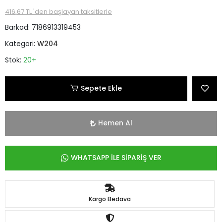
416,67 TL 'den başlayan taksitlerle
Barkod:
7186913319453
Kategori:
W204
Stok:
20+
Sepete Ekle
Hemen Al
WHATSAPP İLE SİPARİŞ VER
Kargo Bedava