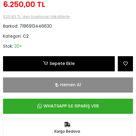
6.250,00 TL
520,83 TL 'den başlayan taksitlerle
Barkod:
7186913446630
Kategori:
C2
Stok:
20+
Sepete Ekle
Hemen Al
WHATSAPP İLE SİPARİŞ VER
Kargo Bedava