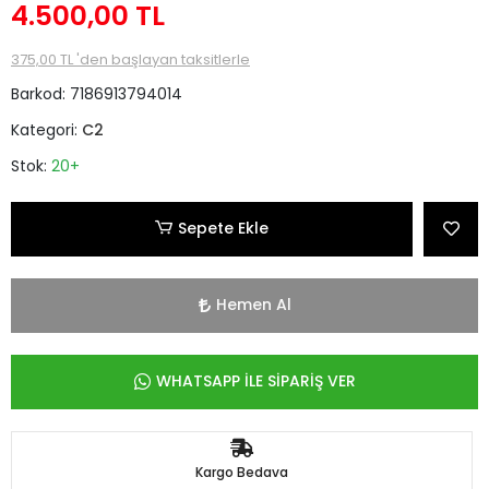
4.500,00 TL
375,00 TL 'den başlayan taksitlerle
Barkod:
7186913794014
Kategori:
C2
Stok:
20+
Sepete Ekle
Hemen Al
WHATSAPP İLE SİPARİŞ VER
Kargo Bedava