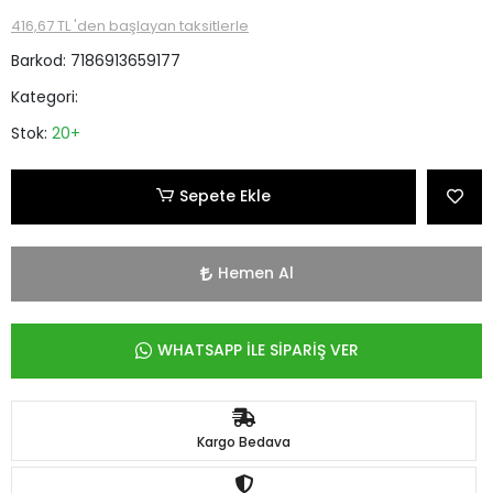
416,67 TL 'den başlayan taksitlerle
Barkod:
7186913659177
Kategori:
Stok:
20+
Sepete Ekle
Hemen Al
WHATSAPP İLE SİPARİŞ VER
Kargo Bedava