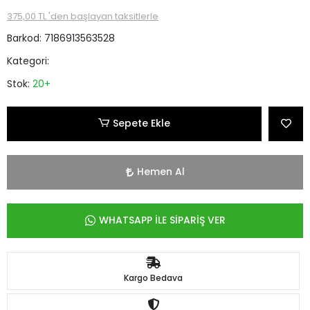
375,00 TL 'den başlayan taksitlerle
Barkod:
7186913563528
Kategori:
Stok:
20+
Sepete Ekle
Hemen Al
WHATSAPP İLE SİPARİŞ VER
Kargo Bedava