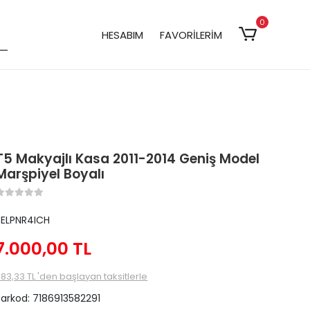
0
HESABIM
FAVORİLERİM
T5 Makyajlı Kasa 2011-2014 Geniş Model
Marşpiyel Boyalı
3ELPNR4ICH
7.000,00 TL
83,33 TL 'den başlayan taksitlerle
Barkod:
7186913582291