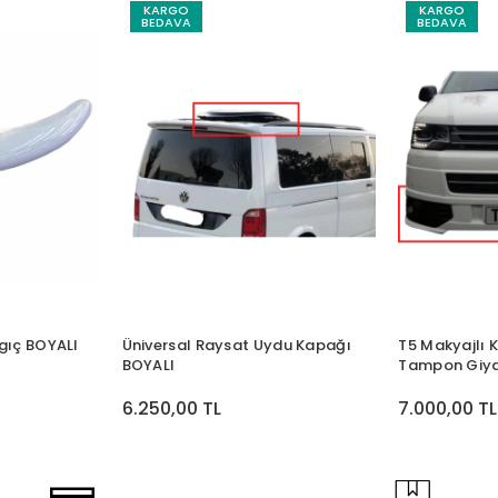
KARGO
KARGO
BEDAVA
BEDAVA
ngıç BOYALI
Üniversal Raysat Uydu Kapağı
T5 Makyajlı 
BOYALI
Tampon Giyd
6.250,00 TL
7.000,00 TL