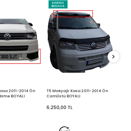
KARGO
KA
BEDAVA
BED
Ünive
BOYAL
4.37
Kasa 2011-2014 Ön
T5 Makyajlı Kasa 2011-2014 Ön
irme BOYALI
CamÜstü BOYALI
6.250,00 TL