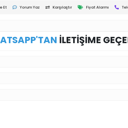
e Et
Yorum Yaz
Karşılaştır
Fiyat Alarmı
Tel
ATSAPP'TAN
İLETİŞİME GEÇE