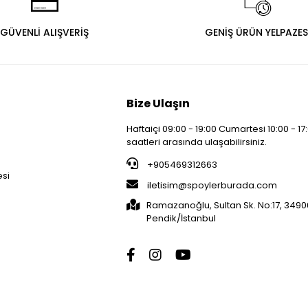
GÜVENLİ ALIŞVERİŞ
GENİŞ ÜRÜN YELPAZES
Bize Ulaşın
Haftaiçi 09:00 - 19:00 Cumartesi 10:00 - 17
saatleri arasında ulaşabilirsiniz.
i
+905469312663
esi
iletisim@spoylerburada.com
Ramazanoğlu, Sultan Sk. No:17, 3490
Pendik/İstanbul