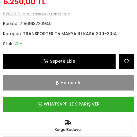
6.250,00 TL
520,83 TL 'den başlayan taksitlerle
Barkod:
7186913220940
Kategori:
TRANSPORTER T5 MAKYAJLI KASA 2011-2014
Stok:
20+
Sepete Ekle
Hemen Al
WHATSAPP İLE SİPARİŞ VER
Kargo Bedava