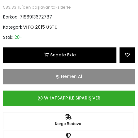
583,33 TL 'den başlayan taksitlerle
Barkod:
7186913672787
Kategori:
VİTO 2015 ÜSTÜ
Stok:
20+
Sepete Ekle
Hemen Al
WHATSAPP İLE SİPARİŞ VER
Kargo Bedava