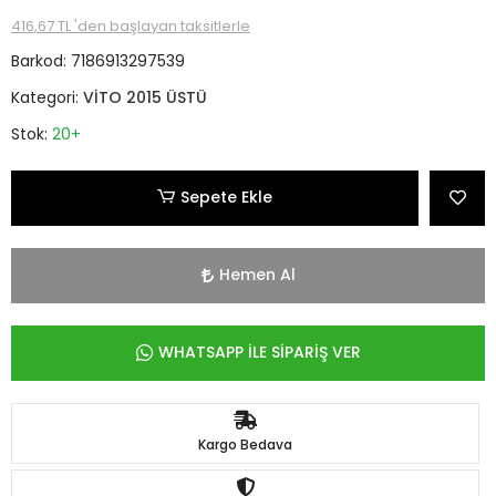
416,67 TL 'den başlayan taksitlerle
Barkod:
7186913297539
Kategori:
VİTO 2015 ÜSTÜ
Stok:
20+
Sepete Ekle
Hemen Al
WHATSAPP İLE SİPARİŞ VER
Kargo Bedava